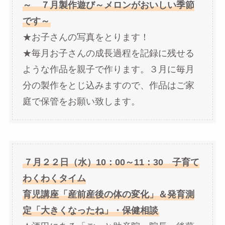
～ ７月製作遊び～メロンがおいしい季節
です～
★お子さんの写真をとります！
★毎月お子さんの成長過程を記録に残せる
ような作品を親子で作ります。３月に毎月
分の製作をとじ込みますので、作品はご家
庭で保管をお願い致します。
７月２２日（水）10：00～11：30 子育て
わくわくタイム
育児講座「産前産後の体の変化」＆発育測
定「大きくなったね」・保健相談