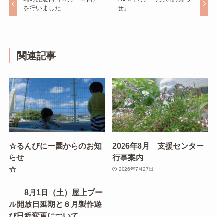
を行いました
せ」
関連記事
☆るんびにー園からのお知
2026年8月 支援センター
らせ
行事案内
☆
2026年7月27日
8月1日（土）屋上プー
ル開放日延期と８月製作遊
び日程変更について