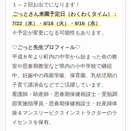
１～２回お出でになります！
ごっとさん来園予定日（わくわくタイム）：
7/22（水）・8/18（火）・9/16（水）
※予定が変更になる可能性もあります。
♡
ごっと先生プロフィ～ル
♡
平成８年より町内の中学から始まった命の教
室や思春期教室など県内の小中学校で継続
中。妊娠中の両親学級、保育園、乳幼児期の
子育て講演会などでご活躍しています。
看護師・助産師・思春期保健相談士・受胎調
節実施指導員・思春期保健相談士・妊産婦体
操＆マンスリービクスインストラクターのラ
イセンスを保有。