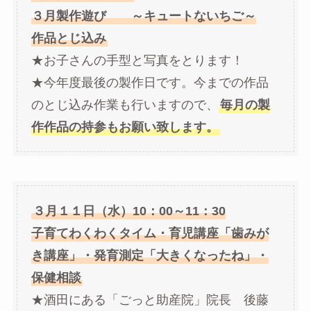
３月製作遊び ～キュートないちご～
作品とじ込み
★お子さんの手型と写真をとります！
★今年度最後の製作日です。今までの作品
のとじ込み作業も行いますので、
毎月の製
作作品の持参もお願い致します。
３月１１日（水）10：00～11：30
子育てわくわくタイム・育児講座「歯みが
き講座」・発育測定「大きくなったね」・
保健相談
★酒田にある「ごっと助産院」院長 後藤