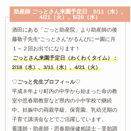
助産師 ごっとさん来園予定日 3/11（水）、
4/21（火）、5/20（水）
酒田にある「ごっと助産院」より助産師の後
藤敬子先生“ごっとさん”がるんびにー園に月
１～２回お出でになります！
ごっとさん来園予定日（わくわくタイム）：
2/18（水）、3/11（水）、4/21（火）
♡
ごっと先生プロフィ～ル
♡
平成８年より町内の中学から始まった命の教
室や思春期教室など県内の小中学校で継続
中。妊娠中の両親学級、保育園、乳幼児期の
子育て講演会などでご活躍しています。
看護師・助産師・思春期保健相談士・受胎調