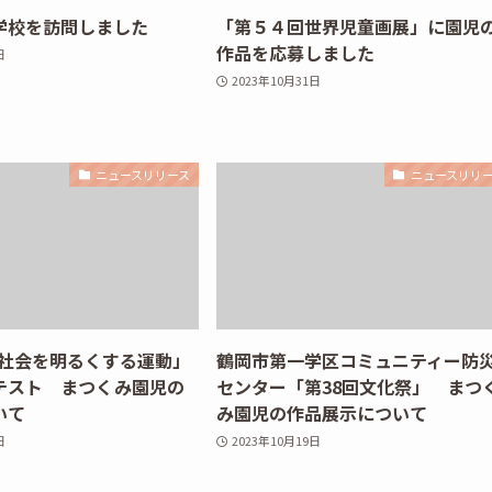
学校を訪問しました
「第５４回世界児童画展」に園児
作品を応募しました
日
2023年10月31日
ニュースリリース
ニュースリリ
 社会を明るくする運動」
鶴岡市第一学区コミュニティー防
テスト まつくみ園児の
センター「第38回文化祭」 まつ
いて
み園児の作品展示について
日
2023年10月19日