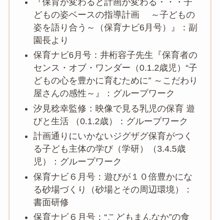
『保育が変わると計画が変わる・・・子
どもの姿ベースの指導計画 ～子どもの
姿を語り合う～（保育ナビ6月号）』：副
園長より
保育ナビ6月号：井桁容子先生『保育者の
センス・オブ・ワンダー（0.1.2歳児）“子
どもの心を豊かに育むために” ～こだわり
屋さんの感性～』：グループワーク
汐見稔幸監修：映像で見る乳児の保育 遊
びと生活 （0.1.2歳）：グループワーク
計画通りにいかないジグザグ保育がつく
る子ども主体の学び（学研）（3.4.5歳
児）：グループワーク
保育ナビ６月号：遊びが１０倍豊かにな
る砂場づくり（砂場とその周辺環境）：
書面研修
保育ナビ６月号：“こどもまんなか”の食