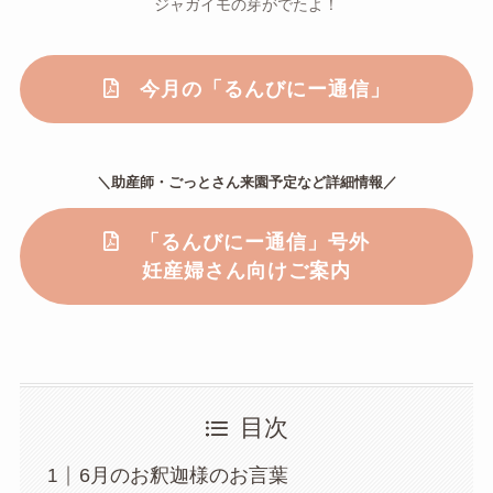
ジャガイモの芽がでたよ！
今月の「るんびにー通信」
＼助産師・ごっとさん来園予定など詳細情報／
「るんびにー通信」号外
妊産婦さん向けご案内
目次
6月のお釈迦様のお言葉