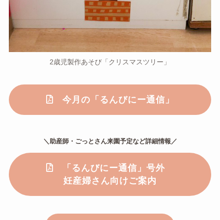
2歳児製作あそび「クリスマスツリー」
今月の「るんびにー通信」
＼助産師・ごっとさん来園予定など詳細情報／
「るんびにー通信」号外
妊産婦さん向けご案内