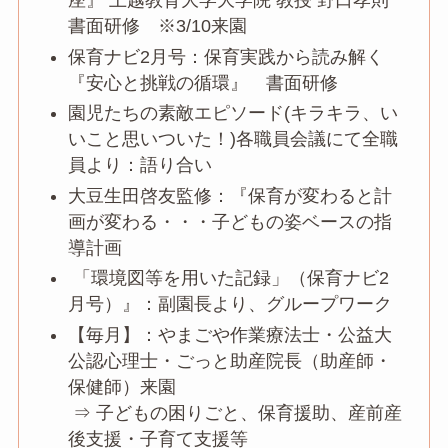
座』 上越教育大学大学院 教授 野口孝則
書面研修 ※3/10来園
保育ナビ2月号：保育実践から読み解く
『安心と挑戦の循環』 書面研修
園児たちの素敵エピソード(キラキラ、い
いこと思いついた！)各職員会議にて全職
員より：語り合い
大豆生田啓友監修：『保育が変わると計
画が変わる・・・子どもの姿ベースの指
導計画
「環境図等を用いた記録」（保育ナビ2
月号）』：副園長より、グループワーク
【毎月】：やまごや作業療法士・公益大
公認心理士・ごっと助産院長（助産師・
保健師）来園
⇒ 子どもの困りごと、保育援助、産前産
後支援・子育て支援等