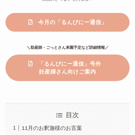
今月の「るんびにー通信」
＼助産師・ごっとさん来園予定など詳細情報／
「るんびにー通信」号外
妊産婦さん向けご案内
目次
11月のお釈迦様のお言葉