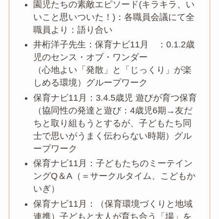
園児たちの素敵エピソード(キラキラ、い
いこと思いついた！)：各職員会議にて全
職員より：語り合い
井桁洋子先生：保育ナビ11月 ：0.1.2歳
児のセンス・オブ・ワンダー
（心地よい「発散」と「じっくり」が楽
しめる環境）グループワーク
保育ナビ11月：3.4.5歳児 遊びが育つ保育
（協同性の発達と遊び：4歳児6期→友だ
ちと取り組もうとするが、子どもたち同
士で思いがうまく伝わらない時期）グル
ープワーク
保育ナビ11月：子どもたちのミーテイン
ングQ＆A（＝サークルタイム、こどもか
いぎ）
保育ナビ11月：（保育環境づくりと地域
連携）子どもと大人が育ち合う「場」を