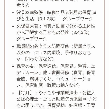
考える
汐見稔幸監修：映像で見る乳児の保育 遊
びと生活 （0.1.2歳） グループワーク
久保健太著：写真と動画で分かる主体性
から理解する子どもの発達（3.4.5歳）
グループワーク
職員間の各クラス訪問研修（所属クラス
以外の、クラス内環境、手作りおもち
ゃ、関わり方など）
保育の友、保育通信、保育界、遊育、エ
デュカーレ、他：書面研修（食育、保育
全般、環境づくり、コミュニケーショ
ン、保育制度・政策の動きなど）
【毎月】：やまごや作業療法士・公益大
公認心理士・ごっと助産院長来園⇒ 子ど
もの困りごと、保育援助、妊産婦・子育