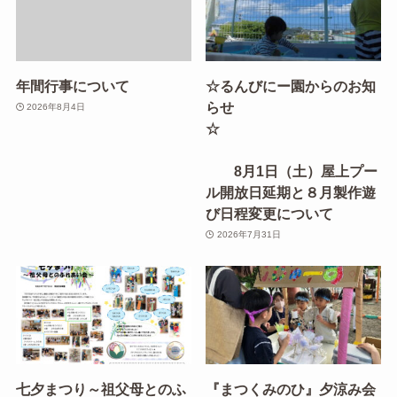
年間行事について
☆るんびにー園からのお知
らせ
2026年8月4日
☆
8月1日（土）屋上プー
ル開放日延期と８月製作遊
び日程変更について
2026年7月31日
七夕まつり～祖父母とのふ
『まつくみのひ』夕涼み会