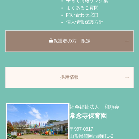
子育て情報リンク集
よくあるご質問
問い合わせ窓口
個人情報保護方針
保護者の方 限定
採用情報
社会福祉法人 和順会
常念寺保育園
〒997-0817
山形県鶴岡市睦町1-2