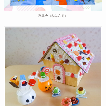
涅槃会（ねはんえ）