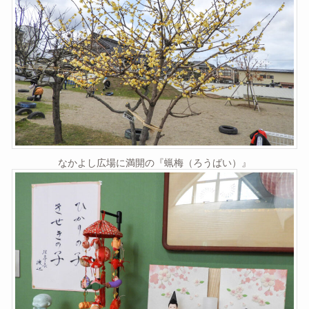
なかよし広場に満開の『蝋梅（ろうばい）』