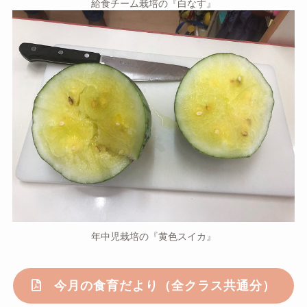
給食チーム栽培の『白なす』
年中児栽培の『黄色スイカ』
今月の食育だより（全クラス共通分）