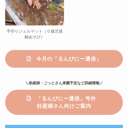
手作りジェルマット（０歳児感
触あそび）
今月の「るんびにー通信」
＼助産師・ごっとさん来園予定など詳細情報／
「るんびにー通信」号外
妊産婦さん向けご案内