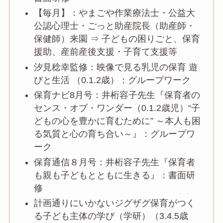
【毎月】：やまごや作業療法士・公益大
公認心理士・ごっと助産院長（助産師・
保健師）来園 ⇒ 子どもの困りごと、保育
援助、産前産後支援・子育て支援等
汐見稔幸監修：映像で見る乳児の保育 遊
びと生活 （0.1.2歳）：グループワーク
保育ナビ8月号：井桁容子先生『保育者の
センス・オブ・ワンダー（0.1.2歳児）“子
どもの心を豊かに育むために” ～本人も困
る気質と心の育ち合い～』：グループワ
ーク
保育通信８月号：井桁容子先生『保育者
も親も子どもとともに生きる』：書面研
修
計画通りにいかないジグザグ保育がつく
る子ども主体の学び（学研）（3.4.5歳