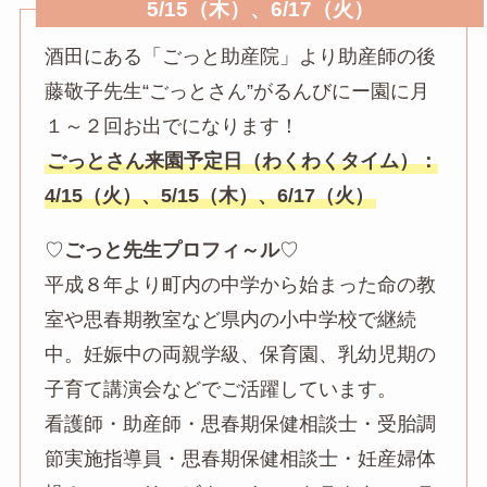
5/15（木）、6/17（火）
酒田にある「ごっと助産院」より助産師の後
藤敬子先生“ごっとさん”がるんびにー園に月
１～２回お出でになります！
ごっとさん来園予定日（わくわくタイム）：
4/15（火）、5/15（木）、6/17（火）
♡
ごっと先生プロフィ～ル
♡
平成８年より町内の中学から始まった命の教
室や思春期教室など県内の小中学校で継続
中。妊娠中の両親学級、保育園、乳幼児期の
子育て講演会などでご活躍しています。
看護師・助産師・思春期保健相談士・受胎調
節実施指導員・思春期保健相談士・妊産婦体