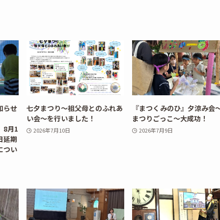
知らせ
七夕まつり～祖父母とのふれあ
『まつくみのひ』夕涼み会
☆
い会～を行いました！
まつりごっこ～大成功！
1
2026年7月10日
2026年7月9日
日延期
につい