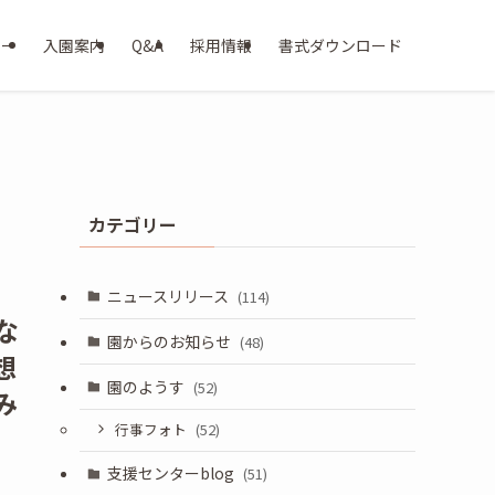
ター
入園案内
Q&A
採用情報
書式ダウンロード
カテゴリー
ニュースリリース
(114)
な
園からのお知らせ
(48)
想
園のようす
(52)
み
行事フォト
(52)
支援センターblog
(51)