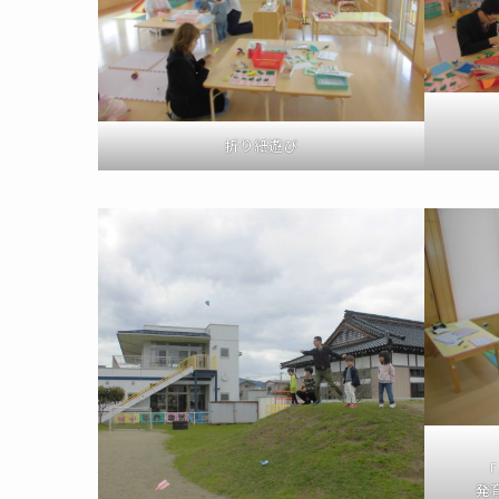
折り紙遊び
「
発