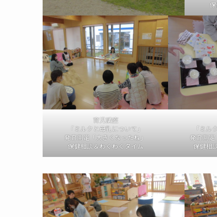
保
育児講座
「ミルクと母乳について」
「ミル
発育測定「大きくなったね」
発育測定
保健相談＆わくわくタイム
保健相