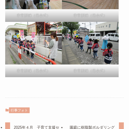
非常訓練（発会式）
非常訓練（発会式）
非常訓練（発会式）
非常訓練（発会式）
行事フォト
2025年４月 子育て支援セ
園庭に樹脂製ボルダリング