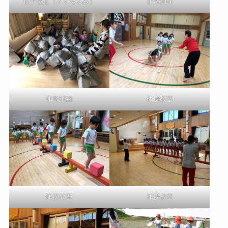
親子遠足（さくらくみ）
非常訓練
非常訓練
体操教室
体操教室
体操教室