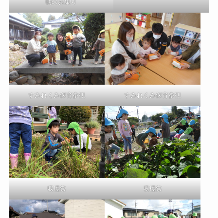
朝のお集り
すみれくみ保育参観
すみれくみ保育参観
収穫祭
収穫祭