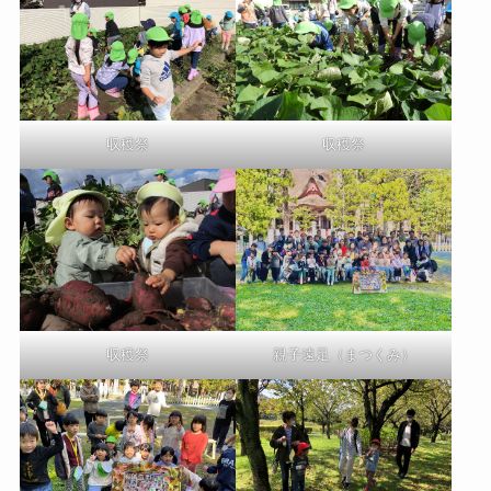
収穫祭
収穫祭
収穫祭
親子遠足（まつくみ）