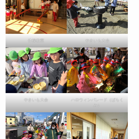
体操教室
やきいも大会
やきいも大会
ハロウィンパレード（ばらく
み）