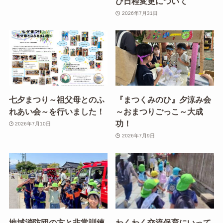
び日程変更について
2026年7月31日
七夕まつり～祖父母とのふ
『まつくみのひ』夕涼み会
れあい会～を行いました！
～おまつりごっこ～大成
功！
2026年7月10日
2026年7月9日
地域消防団の方と非常訓練
わくわく交流保育にいって