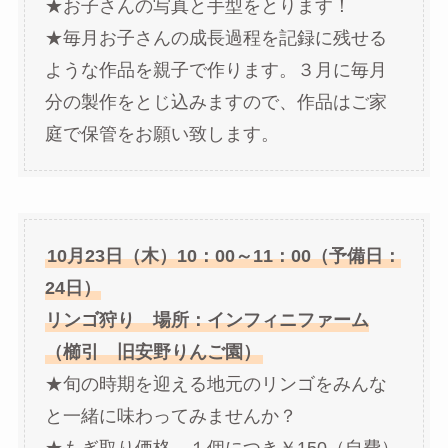
★お子さんの写真と手型をとります！
★毎月お子さんの成長過程を記録に残せる
ような作品を親子で作ります。３月に毎月
分の製作をとじ込みますので、作品はご家
庭で保管をお願い致します。
10月23日（木）10：00～11：00（予備日：
24日）
リンゴ狩り 場所：インフィニファーム
（櫛引 旧安野りんご園）
★旬の時期を迎える地元のリンゴをみんな
と一緒に味わってみませんか？
★もぎ取り価格 １個につき￥150（自費）