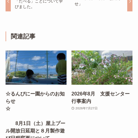
「たべる」ことについて学
せ」
びました。
関連記事
☆るんびにー園からのお知
2026年8月 支援センター
らせ
行事案内
☆
2026年7月27日
8月1日（土）屋上プー
ル開放日延期と８月製作遊
び日程変更について