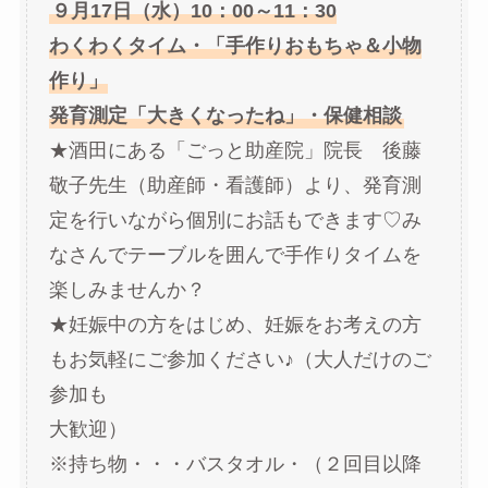
９月17日（水）10：00～11：30
わくわくタイム・「手作りおもちゃ＆小物
作り」
発育測定「大きくなったね」・保健相談
★酒田にある「ごっと助産院」院長 後藤
敬子先生（助産師・看護師）より、発育測
定を行いながら個別にお話もできます♡み
なさんでテーブルを囲んで手作りタイムを
楽しみませんか？
★妊娠中の方をはじめ、妊娠をお考えの方
もお気軽にご参加ください♪（大人だけのご
参加も
大歓迎）
※持ち物・・・バスタオル・（２回目以降