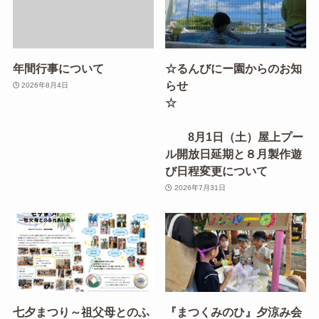
年間行事について
☆るんびにー園からのお知
らせ
2026年8月4日
☆
8月1日（土）屋上プー
ル開放日延期と８月製作遊
び日程変更について
2026年7月31日
七夕まつり～祖父母とのふ
『まつくみのひ』夕涼み会