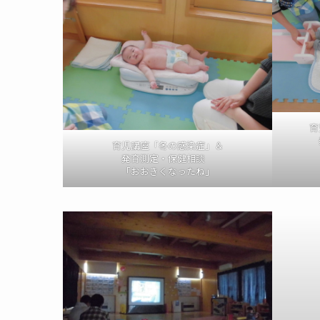
育
育児講座「冬の感染症」＆
発育測定・保健相談
「おおきくなったね」