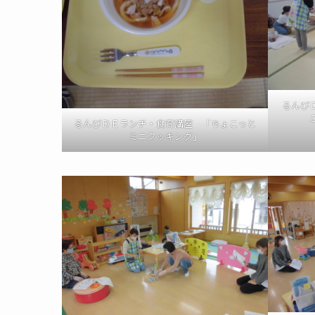
るんび
るんびＤＥランチ・食育講座 「ちょこっと
ミニクッキング」