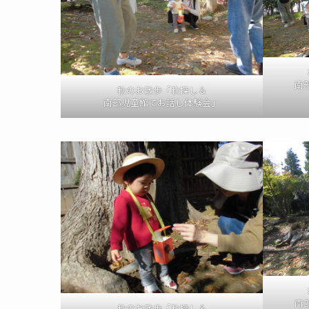
南
秋のお散歩「秋探し＆
南部児童館でお話し体験会」
南
秋のお散歩「秋探し＆