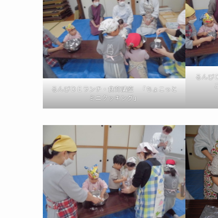
るんび
るんびＤＥランチ・食育講座 「ちょこっと
ミニクッキング」