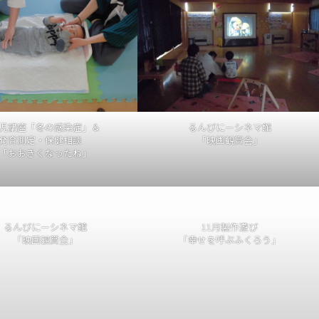
児講座「冬の感染症」＆
るんびにーシネマ館
発育測定・保健相談
「映画観賞会」
「おおきくなったね」