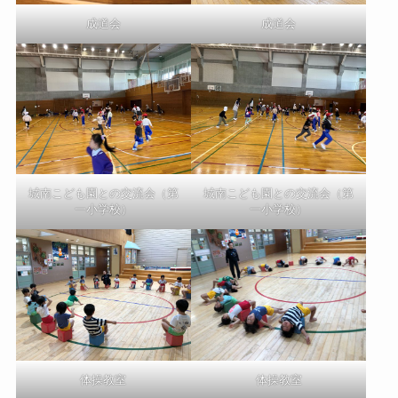
成道会
成道会
城南こども園との交流会（第
城南こども園との交流会（第
一小学校）
一小学校）
体操教室
体操教室