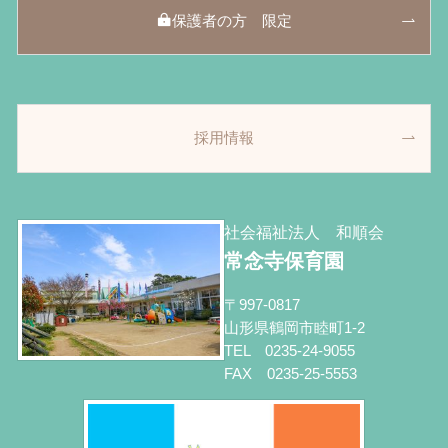
保護者の方 限定
採用情報
社会福祉法人 和順会
常念寺保育園
〒997-0817
山形県鶴岡市睦町1-2
TEL 0235-24-9055
FAX 0235-25-5553