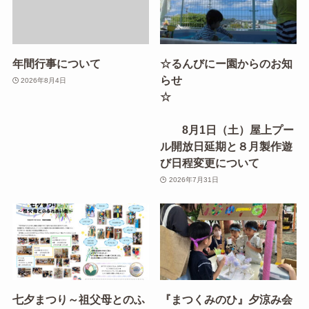
年間行事について
☆るんびにー園からのお知
らせ
2026年8月4日
☆
8月1日（土）屋上プー
ル開放日延期と８月製作遊
び日程変更について
2026年7月31日
七夕まつり～祖父母とのふ
『まつくみのひ』夕涼み会