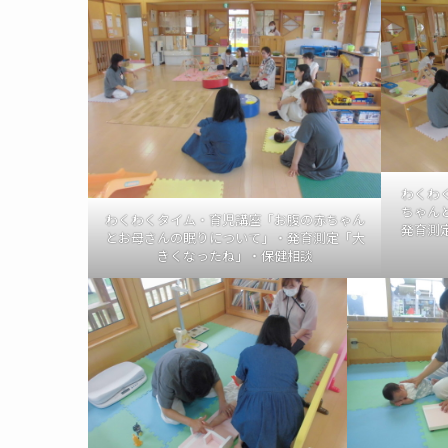
わくわ
ちゃん
わくわくタイム・育児講座「お腹の赤ちゃん
発育測
とお母さんの眠りについて」・発育測定「大
きくなったね」・保健相談