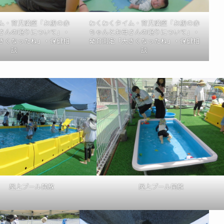
ム・育児講座「お腹の赤
わくわくタイム・育児講座「お腹の赤
さんの眠りについて」・
ちゃんとお母さんの眠りについて」・
きくなったね」・保健相
発育測定「大きくなったね」・保健相
談
談
屋上プール開放
屋上プール開放