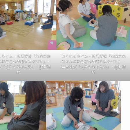
くタイム・育児講座「お腹の赤
わくわくタイム・育児講座「お腹の赤
とお母さんの眠りについて」・
ちゃんとお母さんの眠りについて」・
定「大きくなったね」・保健相
発育測定「大きくなったね」・保健相
談
談