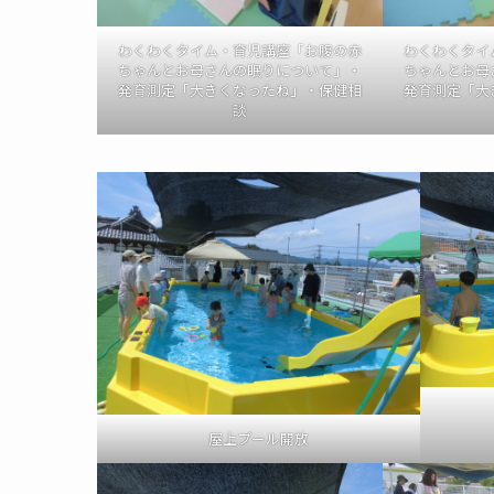
わくわくタイム・育児講座「お腹の赤
わくわくタイ
ちゃんとお母さんの眠りについて」・
ちゃんとお母
発育測定「大きくなったね」・保健相
発育測定「大
談
屋上プール開放