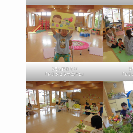
5月製作あそび
5
「ありがとうの気持ち」
「あり