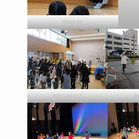
朝のお集り
かもしかクラブ
か