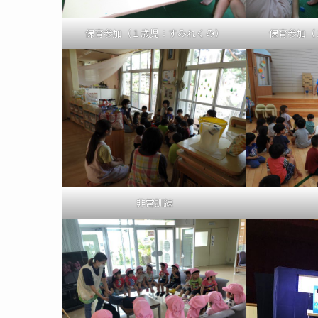
保育参加（１歳児：すみれくみ）
保育参加（
非常訓練