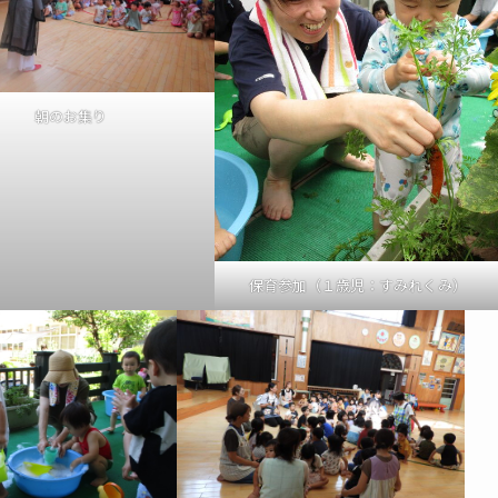
朝のお集り
保育参加（１歳児：すみれくみ）