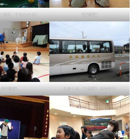
１歳児：すみれくみ）
非常訓練
非常訓練
うめくみ（２歳児）おでかけ